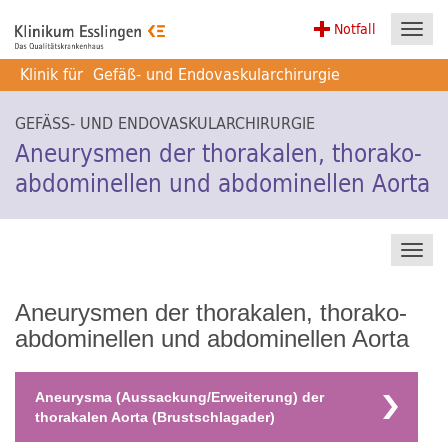
Notfall
Toggl
navig
Klinik für
Gefäß- und Endovaskularchirurgie
GEFÄSS- UND ENDOVASKULARCHIRURGIE
Aneurysmen der thorakalen, thorako-
abdominellen und abdominellen Aorta
Toggl
navig
Aneurysmen der thorakalen, thorako-
abdominellen und abdominellen Aorta
Aneurysma (Aussackung/Erweiterung) der
thorakalen Aorta (Brustschlagader)