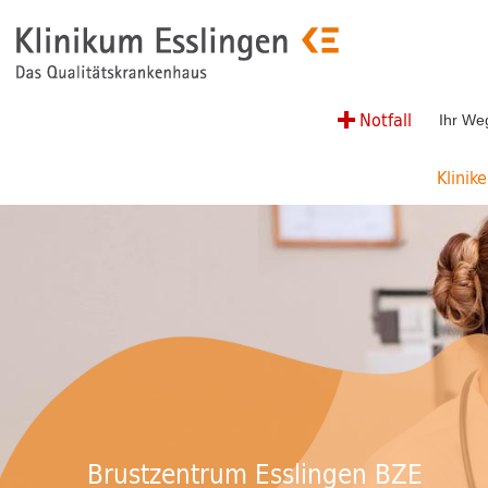
Notfall
Ihr We
Klinik
Brustzentrum Esslingen BZE