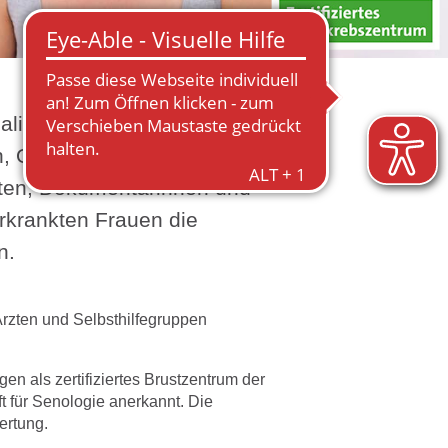
lisierten Brustoperateuren,
n, Onkologen,
ften, Dokumentarinnen und
rkrankten Frauen die
n.
Ärzten und Selbsthilfegruppen
gen als zertifiziertes Brustzentrum der
 für Senologie anerkannt. Die
wertung.