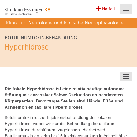
Notfall
Toggl
navig
Klinik für
Neurologie und klinische Neurophysiologie
BOTULINUMTOXIN-BEHANDLUNG
Hyperhidrose
Toggl
navig
Die fokale Hyperhidrose ist eine relativ häufige autonome
Störung mit exzessiver Schweißsekretion an bestimmten
Körperpartien. Bevorzugte Stellen sind Hände, Füße und
Achselhöhlen (axilläre Hyperhidrose).
Botulinumtoxin ist zur Injektionsbehandlung der fokalen
Hyperhidrose, wobei wir nur die Behandlung der axilären
Hyperhidrose durchführen, zugelassen. Hierbei wird
Botulinumtoxin an zehn bis 15 Injektionspunkten je Achselhöhle