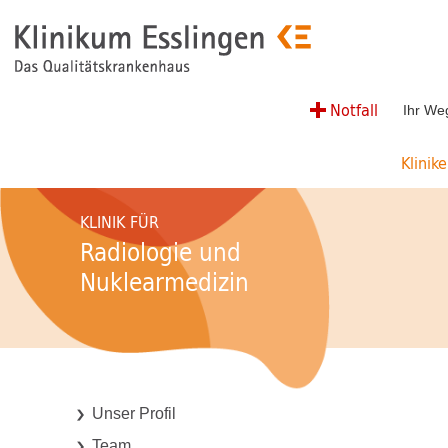
Notfall
Ihr We
Klinik
KLINIK FÜR
Radiologie und
Nuklearmedizin
Unser Profil
Team