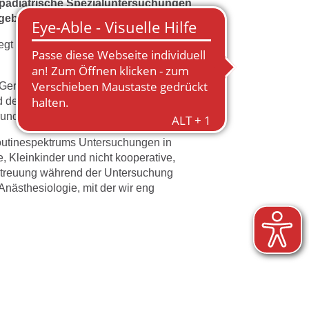
 pädiatrische Spezialuntersuchungen
ngeboten.
t in der Ultraschalldiagnostik. Hierfür
n Gerätetechnologien (CT und MRT) an.
d der Strahlenbelastung jedoch deutlich
ndsätzlich dosisreduziert durchgeführt.
outinespektrums Untersuchungen in
, Kleinkinder und nicht kooperative,
Betreuung während der Untersuchung
Anästhesiologie, mit der wir eng