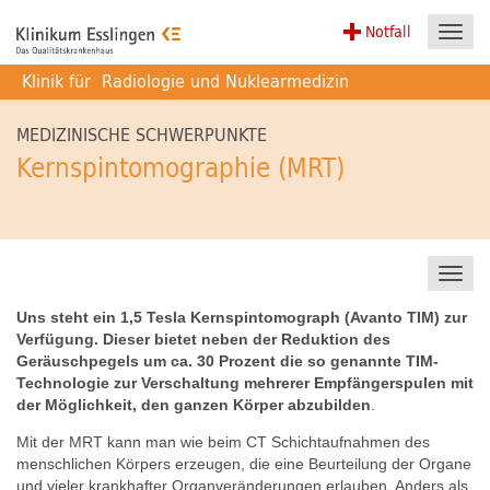
Notfall
Toggl
navig
Klinik für
Radiologie und Nuklearmedizin
MEDIZINISCHE SCHWERPUNKTE
Kernspintomographie (MRT)
Toggl
navig
Uns steht ein 1,5 Tesla Kernspintomograph (Avanto TIM) zur
Verfügung. Dieser bietet neben der Reduktion des
Geräuschpegels um ca. 30 Prozent die so genannte TIM-
Technologie zur Verschaltung mehrerer Empfängerspulen mit
der Möglichkeit, den ganzen Körper abzubilden
.
Mit der MRT kann man wie beim CT Schichtaufnahmen des
menschlichen Körpers erzeugen, die eine Beurteilung der Organe
und vieler krankhafter Organveränderungen erlauben. Anders als