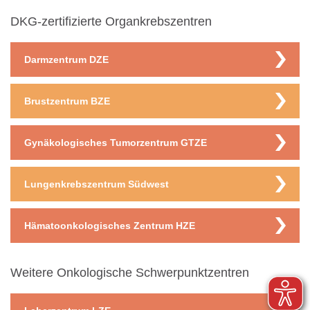
DKG-zertifizierte Organkrebszentren
Darmzentrum DZE
Brustzentrum BZE
Gynäkologisches Tumorzentrum GTZE
Lungenkrebszentrum Südwest
Hämatoonkologisches Zentrum HZE
Weitere Onkologische Schwerpunktzentren