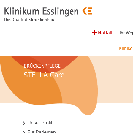
Notfall
Ihr We
Klinik
BRÜCKENPFLEGE
STELLA Care
Unser Profil
Für Patienten