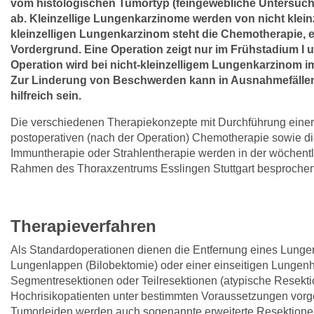
vom histologischen Tumortyp (feingewebliche Untersuc
ab. Kleinzellige Lungenkarzinome werden von nicht klein
kleinzelligen Lungenkarzinom steht die Chemotherapie, e
Vordergrund. Eine Operation zeigt nur im Frühstadium I u
Operation wird bei nicht-kleinzelligem Lungenkarzinom im 
Zur Linderung von Beschwerden kann in Ausnahmefällen
hilfreich sein.
Die verschiedenen Therapiekonzepte mit Durchführung einer 
postoperativen (nach der Operation) Chemotherapie sowie di
Immuntherapie oder Strahlentherapie werden in der wöchentl
Rahmen des Thoraxzentrums Esslingen Stuttgart besprochen
Therapieverfahren
Als Standardoperationen dienen die Entfernung eines Lunge
Lungenlappen (Bilobektomie) oder einer einseitigen Lungen
Segmentresektionen oder Teilresektionen (atypische Resekti
Hochrisikopatienten unter bestimmten Voraussetzungen vorg
Tumorleiden werden auch sogenannte erweiterte Resektion