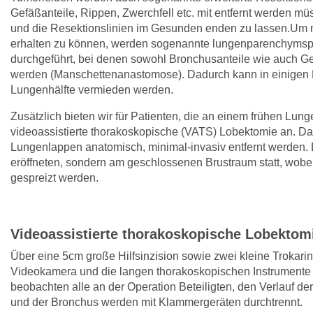
Gefäßanteile, Rippen, Zwerchfell etc. mit entfernt werden m
und die Resektionslinien im Gesunden enden zu lassen.Um
erhalten zu können, werden sogenannte lungenparenchyms
durchgeführt, bei denen sowohl Bronchusanteile wie auch G
werden (Manschettenanastomose). Dadurch kann in einigen F
Lungenhälfte vermieden werden.
Zusätzlich bieten wir für Patienten, die an einem frühen Lun
videoassistierte thorakoskopische (VATS) Lobektomie an. Da
Lungenlappen anatomisch, minimal-invasiv entfernt werden. 
eröffneten, sondern am geschlossenen Brustraum statt, wobe
gespreizt werden.
Videoassistierte thorakoskopische Lobektom
Über eine 5cm große Hilfsinzision sowie zwei kleine Trokari
Videokamera und die langen thorakoskopischen Instrumente 
beobachten alle an der Operation Beteiligten, den Verlauf d
und der Bronchus werden mit Klammergeräten durchtrennt.