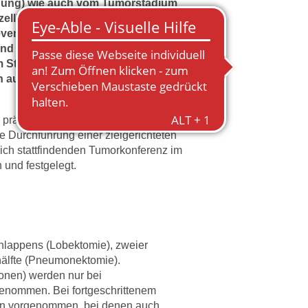
hung) wie auch vom Tumorstadium
zelligen unterschieden. Beim
ventuell auch die Strahlentherapie im
nd II eine sinnvolle Ergänzung. Eine
Stadium I, II und III durchgeführt.
 auch im Stadium IV eine Operation
präoperativen (vor der Operation) oder
e Durchführung einer zielgerichteten
ich stattfindenden Tumorkonferenz im
 und festgelegt.
nlappens (Lobektomie), zweier
hälfte (Pneumonektomie).
onen) werden nur bei
enommen. Bei fortgeschrittenem
en vorgenommen, bei denen auch