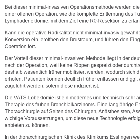
Bei dieser minimal-invasiven Operationsmethode werden die
einer offenen Operation, wie die komplette Entfernung des Tu
Lymphadenektomie, mit dem Ziel eine R0-Resektion zu erlang
Kann die operative Radikalität nicht minimal-invasiv gewährle
Konversion ein, eröffnen den Brustraum, und führen den Eingr
Operation fort.
Der Vorteil dieser minimal-invasiven Methode liegt in der d
nach der Operation, weil keine Rippen gespreizt oder durcht
deshalb wesentlich früher mobilisiert werden, wodurch sich 
erholen. Patienten können deutlich früher entlassen und ggf
zugeführt werden, sofern diese indiziert ist.
Die VATS-Lobektomie ist ein modernes und technisch sehr an
Therapie des frühen Bronchialkarzinoms. Eine langjährige Er
Thoraxchirurgie auf Seiten des Chirurgen, Anästhesisten, As
wichtige Voraussetzungen, um diese neue Technologie erfol
anbieten zu können.
In der thoraxchirurgischen Klinik des Klinikums Esslingen w