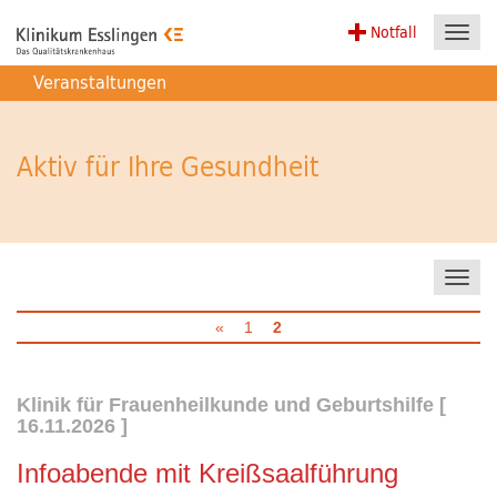
Notfall
Toggl
navig
Veranstaltungen
Aktiv für Ihre Gesundheit
Toggl
navig
«
1
2
Klinik für Frauenheilkunde und Geburtshilfe
[
16.11.2026
]
Infoabende mit Kreißsaalführung